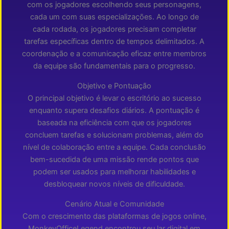
com os jogadores escolhendo seus personagens,
cada um com suas especializações. Ao longo de
cada rodada, os jogadores precisam completar
tarefas específicas dentro de tempos delimitados. A
coordenação e a comunicação eficaz entre membros
da equipe são fundamentais para o progresso.
Objetivo e Pontuação
O principal objetivo é levar o escritório ao sucesso
enquanto supera desafios diários. A pontuação é
baseada na eficiência com que os jogadores
concluem tarefas e solucionam problemas, além do
nível de colaboração entre a equipe. Cada conclusão
bem-sucedida de uma missão rende pontos que
podem ser usados para melhorar habilidades e
desbloquear novos níveis de dificuldade.
Cenário Atual e Comunidade
Com o crescimento das plataformas de jogos online,
MonkeyOfficeLegend encontrou seu lar digital em