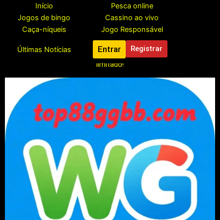
Pular
Início
Pesca online
para
Jogos de bingo
Cassino ao vivo
o
Caça-níqueis
Jogo Responsável
conteúdo
Entrar
Registrar
Últimas Notícias
Registre-se para reivindicar seu bônus grátis de R$888, tempo
limitado!